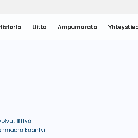
Historia
Liitto
Ampumarata
Yhteystie
vat liittyä
senmäärä kääntyi