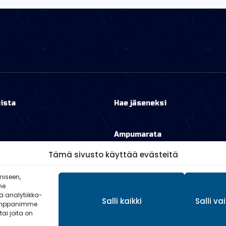
ista
Hae jäseneksi
Ampumarata
Tämä sivusto käyttää evästeitä
miseen,
me
 analytiikka-
Salli kaikki
Salli v
Kumppanimme
tai joita on