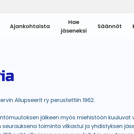
Hae
Ajankohtaista
Säännöt
jäseneksi
ia
in Aliupseerit ry perustettiin 1962.
tömuutoksen jälkeen myös miehistöön kuuluvat voi
 seurauksena toiminta vilkastui ja yhdistyksen jä