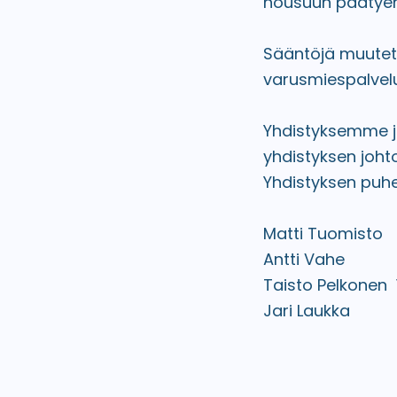
nousuun päätyen 
Sääntöjä muutett
varusmiespalvel
Yhdistyksemme j
yhdistyksen joht
Yhdistyksen puhe
Matti Tuomisto
Antti Vahe 
Taisto Pelkonen
Jari Laukka 