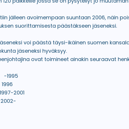
120 paikkeille jossa se on pysytellyt jo muutaman
iin jälleen avoimempaan suuntaan 2006, näin pois
uksen suorittamisesta päästäkseen jäseneksi.
äseneksi voi päästä täysi-ikäinen suomen kansala
okunta jäseneksi hyväksyy.
enjohtajina ovat toimineet ainakin seuraavat henki
 -1995
1996
 1997-2001
2002-