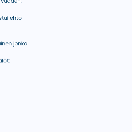
 vuoden.
tui ehto
inen jonka
löt: