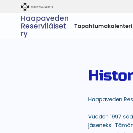
Haapaveden
Reserviläiset
Tapahtumakalenteri
ry
Histor
Haapaveden Reserv
Vuoden 1997 sään
jäseneksi. Tämän